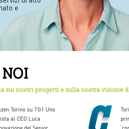
inato e
 NOI
 sui nostri progetti e sulla nostra visione d
nzen Torino su TG1 Uno
Tor
vista al CEO Luca
pri
nnovazione del Senior
‘co