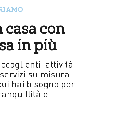
FRIAMO
 casa con
sa in più
coglienti, attività
 servizi su misura:
 cui hai bisogno per
ranquillità e