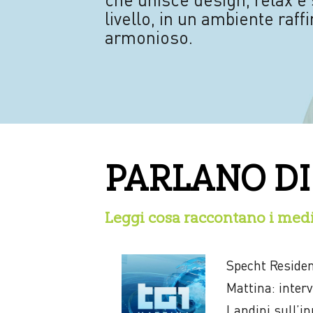
livello, in un ambiente raff
armonioso.
PARLANO DI
Leggi cosa raccontano i media
Specht Reside
Mattina: inter
Landini sull’i