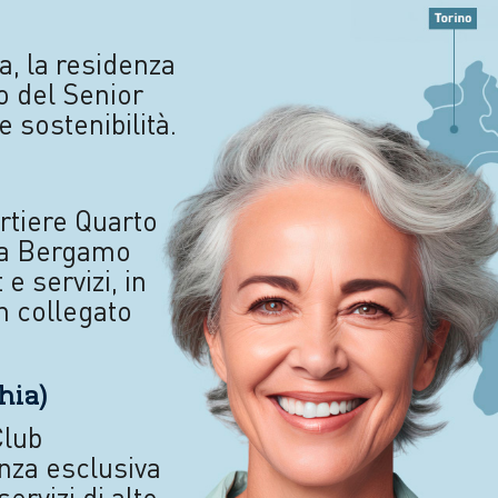
a, la residenza
ro del Senior
e sostenibilità.
rtiere Quarto
a a Bergamo
e servizi, in
 collegato
hia)
Club
nza esclusiva
ervizi di alto