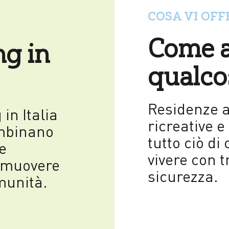
COSA VI OF
Come a
ng in
qualco
Residenze ac
in Italia
ricreative e
ombinano
tutto ciò di
e
vivere con t
omuovere
sicurezza.
omunità.