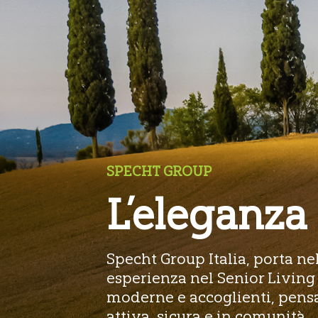
SPECHT GROUP
L’eleganza
Specht Group Italia, porta ne
esperienza nel Senior Living
moderne e accoglienti, pensat
attiva, sicura e in comunità.