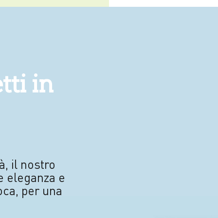
tti in
à, il nostro
re eleganza e
oca, per una