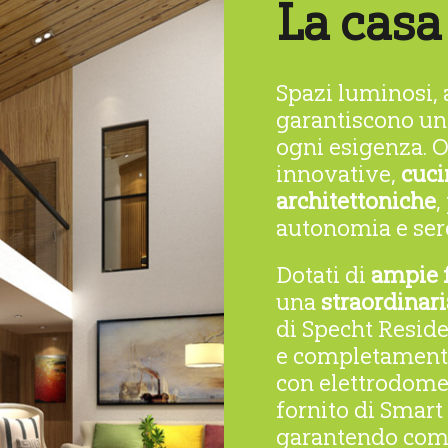
La casa 
Spazi luminosi, 
garantiscono u
ogni esigenza. O
innovative,
cuci
architettoniche
,
autonomia e sere
Dotati di
ampie f
una
straordinari
di Specht Resid
e completamente 
con elettrodome
fornito di Smart
garantendo comfo